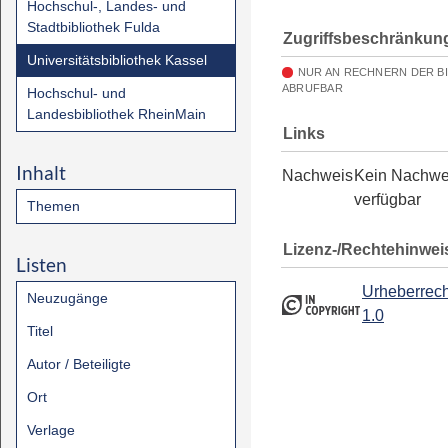
Hochschul-, Landes- und
Stadtbibliothek Fulda
Zugriffsbeschränkun
Universitätsbibliothek Kassel
NUR AN RECHNERN DER B
ABRUFBAR
Hochschul- und
Landesbibliothek RheinMain
Links
Inhalt
Nachweis
Kein Nachwe
verfügbar
Themen
Lizenz-/Rechtehinwei
Listen
Urheberrech
Neuzugänge
1.0
Titel
Autor / Beteiligte
Ort
Verlage