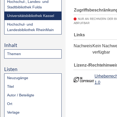
Hochschul-, Landes- und
Stadtbibliothek Fulda
Zugriffsbeschränkun
Universitätsbibliothek Kassel
NUR AN RECHNERN DER B
ABRUFBAR
Hochschul- und
Landesbibliothek RheinMain
Links
Inhalt
Nachweis
Kein Nachwe
verfügbar
Themen
Lizenz-/Rechtehinwei
Listen
Urheberrech
Neuzugänge
1.0
Titel
Autor / Beteiligte
Ort
Verlage