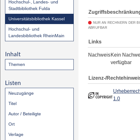
Hochschul-, Landes- und
Stadtbibliothek Fulda
Zugriffsbeschränkun
Universitätsbibliothek Kassel
NUR AN RECHNERN DER B
ABRUFBAR
Hochschul- und
Landesbibliothek RheinMain
Links
Inhalt
Nachweis
Kein Nachwe
verfügbar
Themen
Lizenz-/Rechtehinwei
Listen
Urheberrech
Neuzugänge
1.0
Titel
Autor / Beteiligte
Ort
Verlage