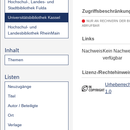
Hochschul-, Landes- und
Stadtbibliothek Fulda
Zugriffsbeschränkun
Universitätsbibliothek Kassel
NUR AN RECHNERN DER B
ABRUFBAR
Hochschul- und
Landesbibliothek RheinMain
Links
Inhalt
Nachweis
Kein Nachwe
verfügbar
Themen
Lizenz-/Rechtehinwei
Listen
Urheberrech
Neuzugänge
1.0
Titel
Autor / Beteiligte
Ort
Verlage