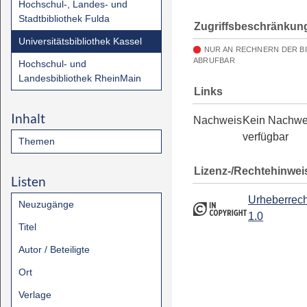
Hochschul-, Landes- und
Stadtbibliothek Fulda
Zugriffsbeschränkun
Universitätsbibliothek Kassel
NUR AN RECHNERN DER B
ABRUFBAR
Hochschul- und
Landesbibliothek RheinMain
Links
Inhalt
Nachweis
Kein Nachwe
verfügbar
Themen
Lizenz-/Rechtehinwei
Listen
Urheberrech
Neuzugänge
1.0
Titel
Autor / Beteiligte
Ort
Verlage