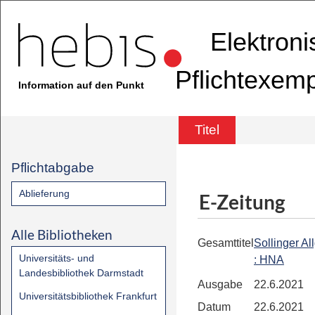
Elektron
Pflichtexem
Information auf den Punkt
Titel
Pflichtabgabe
Ablieferung
E-Zeitung
Alle Bibliotheken
Gesamttitel
Sollinger A
Universitäts- und
: HNA
Landesbibliothek Darmstadt
Ausgabe
22.6.2021
Universitätsbibliothek Frankfurt
Datum
22.6.2021