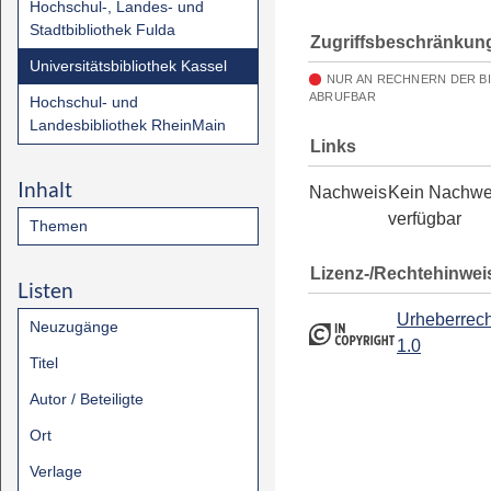
Hochschul-, Landes- und
Stadtbibliothek Fulda
Zugriffsbeschränkun
Universitätsbibliothek Kassel
NUR AN RECHNERN DER B
ABRUFBAR
Hochschul- und
Landesbibliothek RheinMain
Links
Inhalt
Nachweis
Kein Nachwe
verfügbar
Themen
Lizenz-/Rechtehinwei
Listen
Urheberrech
Neuzugänge
1.0
Titel
Autor / Beteiligte
Ort
Verlage