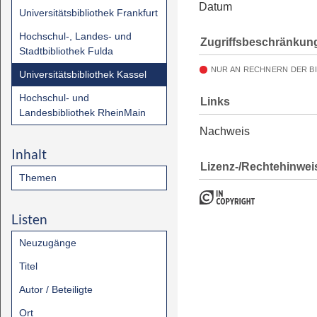
Datum
Universitätsbibliothek Frankfurt
Hochschul-, Landes- und
Zugriffsbeschränkun
Stadtbibliothek Fulda
NUR AN RECHNERN DER B
Universitätsbibliothek Kassel
Hochschul- und
Links
Landesbibliothek RheinMain
Nachweis
Inhalt
Lizenz-/Rechtehinwei
Themen
Listen
Neuzugänge
Titel
Autor / Beteiligte
Ort