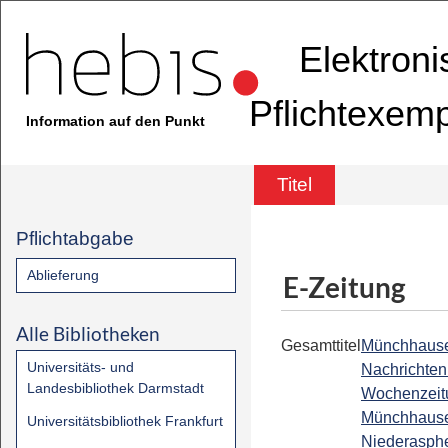
Elektron
Pflichtexem
Information auf den Punkt
Titel
Pflichtabgabe
Ablieferung
E-Zeitung
Alle Bibliotheken
Gesamttitel
Münchhaus
Universitäts- und
Nachrichten 
Landesbibliothek Darmstadt
Wochenzeitu
Münchhaus
Universitätsbibliothek Frankfurt
Niederasph