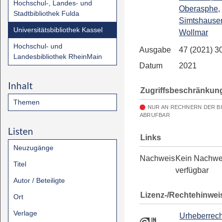
Hochschul-, Landes- und
Oberasphe,
Stadtbibliothek Fulda
Simtshause
Universitätsbibliothek Kassel
Wollmar
Hochschul- und
Ausgabe
47 (2021) 3
Landesbibliothek RheinMain
Datum
2021
Inhalt
Zugriffsbeschränkun
Themen
NUR AN RECHNERN DER B
ABRUFBAR
Listen
Links
Neuzugänge
Nachweis
Kein Nachwe
Titel
verfügbar
Autor / Beteiligte
Lizenz-/Rechtehinwei
Ort
Verlage
Urheberrech