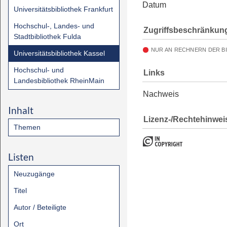
Datum
Universitätsbibliothek Frankfurt
Hochschul-, Landes- und
Zugriffsbeschränkun
Stadtbibliothek Fulda
NUR AN RECHNERN DER B
Universitätsbibliothek Kassel
Hochschul- und
Links
Landesbibliothek RheinMain
Nachweis
Inhalt
Lizenz-/Rechtehinwei
Themen
Listen
Neuzugänge
Titel
Autor / Beteiligte
Ort