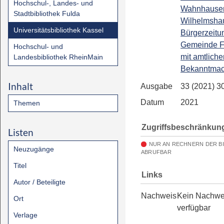
Hochschul-, Landes- und
Wahnhause
Stadtbibliothek Fulda
Wilhelmsha
Universitätsbibliothek Kassel
Bürgerzeitu
Gemeinde F
Hochschul- und
mit amtliche
Landesbibliothek RheinMain
Bekanntma
Inhalt
Ausgabe
33 (2021) 3
Datum
2021
Themen
Zugriffsbeschränkun
Listen
NUR AN RECHNERN DER B
Neuzugänge
ABRUFBAR
Titel
Links
Autor / Beteiligte
Nachweis
Kein Nachwe
Ort
verfügbar
Verlage