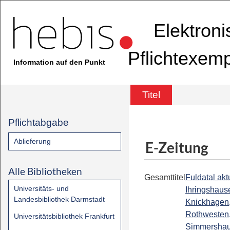
Elektron
Pflichtexem
Information auf den Punkt
Titel
Pflichtabgabe
Ablieferung
E-Zeitung
Alle Bibliotheken
Gesamttitel
Fuldatal aktu
Universitäts- und
Ihringshaus
Landesbibliothek Darmstadt
Knickhagen
Rothwesten
Universitätsbibliothek Frankfurt
Simmershau