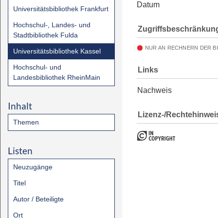
Datum
Universitätsbibliothek Frankfurt
Hochschul-, Landes- und
Zugriffsbeschränkun
Stadtbibliothek Fulda
NUR AN RECHNERN DER B
Universitätsbibliothek Kassel
Hochschul- und
Links
Landesbibliothek RheinMain
Nachweis
Inhalt
Lizenz-/Rechtehinwei
Themen
Listen
Neuzugänge
Titel
Autor / Beteiligte
Ort