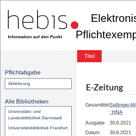
Elektron
Pflichtexem
Information auf den Punkt
Titel
Pflichtabgabe
Ablieferung
E-Zeitung
Alle Bibliotheken
Gesamttitel
Sollinger A
Universitäts- und
: HNA
Landesbibliothek Darmstadt
Ausgabe
30.6.2021
Universitätsbibliothek Frankfurt
Datum
30.6.2021