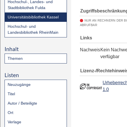
Hochschul-, Landes- und
Stadtbibliothek Fulda
Zugriffsbeschränkun
Universitätsbibliothek Kassel
NUR AN RECHNERN DER B
ABRUFBAR
Hochschul- und
Landesbibliothek RheinMain
Links
Inhalt
Nachweis
Kein Nachwe
verfügbar
Themen
Lizenz-/Rechtehinwei
Listen
Urheberrech
Neuzugänge
1.0
Titel
Autor / Beteiligte
Ort
Verlage