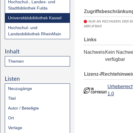
Hochschul-, Landes- und
Stadtbibliothek Fulda
Zugriffsbeschränkun
Universitätsbibliothek Kassel
NUR AN RECHNERN DER B
ABRUFBAR
Hochschul- und
Landesbibliothek RheinMain
Links
Inhalt
Nachweis
Kein Nachwe
verfügbar
Themen
Lizenz-/Rechtehinwei
Listen
Urheberrech
Neuzugänge
1.0
Titel
Autor / Beteiligte
Ort
Verlage