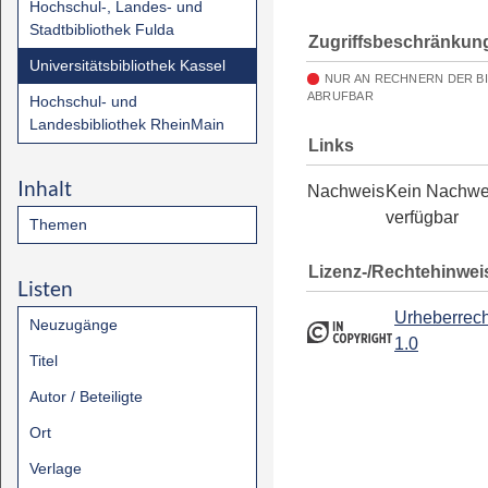
Hochschul-, Landes- und
Stadtbibliothek Fulda
Zugriffsbeschränkun
Universitätsbibliothek Kassel
NUR AN RECHNERN DER B
ABRUFBAR
Hochschul- und
Landesbibliothek RheinMain
Links
Inhalt
Nachweis
Kein Nachwe
verfügbar
Themen
Lizenz-/Rechtehinwei
Listen
Urheberrech
Neuzugänge
1.0
Titel
Autor / Beteiligte
Ort
Verlage