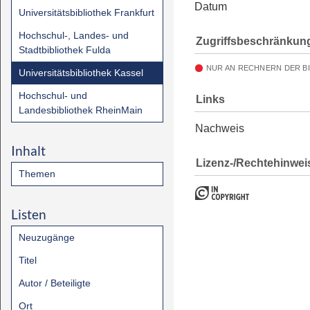
Datum
Universitätsbibliothek Frankfurt
Hochschul-, Landes- und
Zugriffsbeschränkun
Stadtbibliothek Fulda
NUR AN RECHNERN DER B
Universitätsbibliothek Kassel
Hochschul- und
Links
Landesbibliothek RheinMain
Nachweis
Inhalt
Lizenz-/Rechtehinwei
Themen
Listen
Neuzugänge
Titel
Autor / Beteiligte
Ort