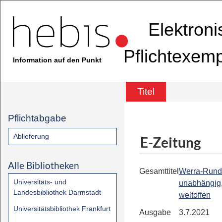
Elektron
Pflichtexem
Information auf den Punkt
Titel
Pflichtabgabe
Ablieferung
E-Zeitung
Alle Bibliotheken
Gesamttitel
Werra-Rund
Universitäts- und
unabhängig,
Landesbibliothek Darmstadt
weltoffen
Universitätsbibliothek Frankfurt
Ausgabe
3.7.2021