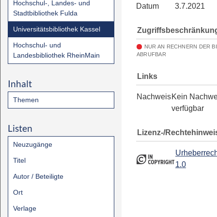
Hochschul-, Landes- und
Datum
3.7.2021
Stadtbibliothek Fulda
Universitätsbibliothek Kassel
Zugriffsbeschränkun
Hochschul- und
NUR AN RECHNERN DER B
Landesbibliothek RheinMain
ABRUFBAR
Links
Inhalt
Nachweis
Kein Nachwe
Themen
verfügbar
Listen
Lizenz-/Rechtehinwei
Neuzugänge
Urheberrech
Titel
1.0
Autor / Beteiligte
Ort
Verlage