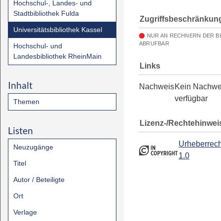
Hochschul-, Landes- und
Stadtbibliothek Fulda
Zugriffsbeschränkun
Universitätsbibliothek Kassel
NUR AN RECHNERN DER B
ABRUFBAR
Hochschul- und
Landesbibliothek RheinMain
Links
Inhalt
Nachweis
Kein Nachwe
verfügbar
Themen
Lizenz-/Rechtehinwei
Listen
Urheberrech
Neuzugänge
1.0
Titel
Autor / Beteiligte
Ort
Verlage