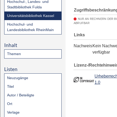
Hochschul-, Landes- und
Stadtbibliothek Fulda
Zugriffsbeschränkun
Universitätsbibliothek Kassel
NUR AN RECHNERN DER B
ABRUFBAR
Hochschul- und
Landesbibliothek RheinMain
Links
Inhalt
Nachweis
Kein Nachwe
verfügbar
Themen
Lizenz-/Rechtehinwei
Listen
Urheberrech
Neuzugänge
1.0
Titel
Autor / Beteiligte
Ort
Verlage