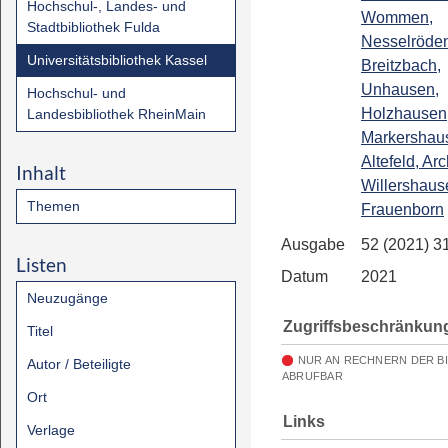
Hochschul-, Landes- und
Wommen,
Stadtbibliothek Fulda
Nesselröde
Universitätsbibliothek Kassel
Breitzbach,
Unhausen,
Hochschul- und
Holzhausen
Landesbibliothek RheinMain
Markershau
Altefeld, Arc
Inhalt
Willershaus
Themen
Frauenborn
Ausgabe
52 (2021) 3
Listen
Datum
2021
Neuzugänge
Zugriffsbeschränkun
Titel
NUR AN RECHNERN DER B
Autor / Beteiligte
ABRUFBAR
Ort
Links
Verlage