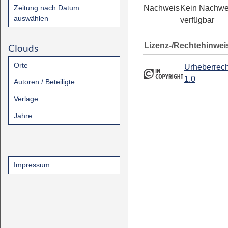
Zeitung nach Datum
Nachweis
Kein Nachwe
auswählen
verfügbar
Lizenz-/Rechtehinwei
Clouds
Orte
Urheberrech
1.0
Autoren / Beteiligte
Verlage
Jahre
Impressum