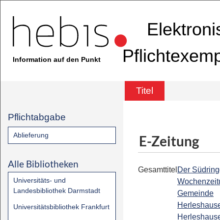
Elektron
Pflichtexem
Information auf den Punkt
Titel
Pflichtabgabe
Ablieferung
E-Zeitung
Alle Bibliotheken
Gesamttitel
Der Südring
Universitäts- und
Wochenzeit
Landesbibliothek Darmstadt
Gemeinde
Herleshause
Universitätsbibliothek Frankfurt
Herleshaus