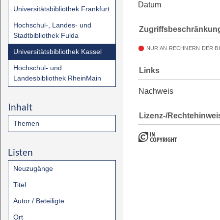
Datum
Universitätsbibliothek Frankfurt
Hochschul-, Landes- und
Zugriffsbeschränkun
Stadtbibliothek Fulda
NUR AN RECHNERN DER B
Universitätsbibliothek Kassel
Hochschul- und
Links
Landesbibliothek RheinMain
Nachweis
Inhalt
Lizenz-/Rechtehinwei
Themen
Listen
Neuzugänge
Titel
Autor / Beteiligte
Ort