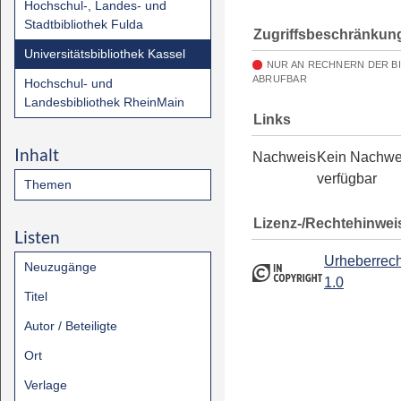
Hochschul-, Landes- und
Stadtbibliothek Fulda
Zugriffsbeschränkun
Universitätsbibliothek Kassel
NUR AN RECHNERN DER B
ABRUFBAR
Hochschul- und
Landesbibliothek RheinMain
Links
Inhalt
Nachweis
Kein Nachwe
verfügbar
Themen
Lizenz-/Rechtehinwei
Listen
Urheberrech
Neuzugänge
1.0
Titel
Autor / Beteiligte
Ort
Verlage