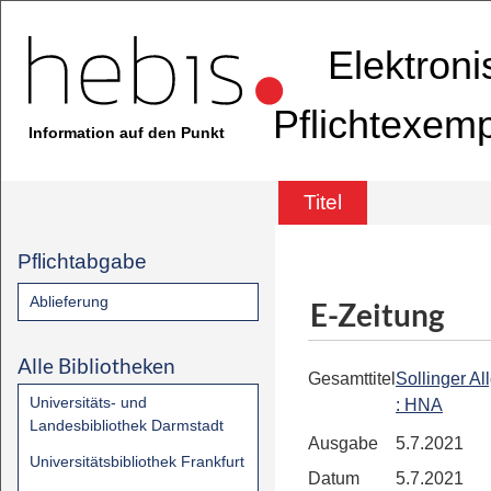
Elektron
Pflichtexem
Information auf den Punkt
Titel
Pflichtabgabe
Ablieferung
E-Zeitung
Alle Bibliotheken
Gesamttitel
Sollinger A
Universitäts- und
: HNA
Landesbibliothek Darmstadt
Ausgabe
5.7.2021
Universitätsbibliothek Frankfurt
Datum
5.7.2021