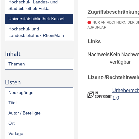
Hochschul-, Landes- und
Stadtbibliothek Fulda
Zugriffsbeschränkun
Universitätsbibliothek Kassel
NUR AN RECHNERN DER B
ABRUFBAR
Hochschul- und
Landesbibliothek RheinMain
Links
Inhalt
Nachweis
Kein Nachwe
verfügbar
Themen
Lizenz-/Rechtehinwei
Listen
Urheberrech
Neuzugänge
1.0
Titel
Autor / Beteiligte
Ort
Verlage