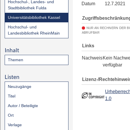
Hochschul-, Landes- und
Datum
12.7.2021
Stadtbibliothek Fulda
Universitätsbibliothek Kassel
Zugriffsbeschränkun
Hochschul- und
NUR AN RECHNERN DER B
Landesbibliothek RheinMain
ABRUFBAR
Links
Inhalt
Nachweis
Kein Nachwe
Themen
verfügbar
Listen
Lizenz-/Rechtehinwei
Neuzugänge
Urheberrech
Titel
1.0
Autor / Beteiligte
Ort
Verlage