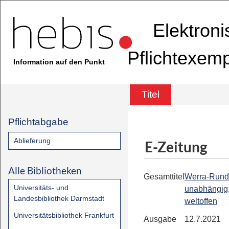
Elektron
Pflichtexem
Information auf den Punkt
Titel
Pflichtabgabe
Ablieferung
E-Zeitung
Alle Bibliotheken
Gesamttitel
Werra-Rund
Universitäts- und
unabhängig,
Landesbibliothek Darmstadt
weltoffen
Universitätsbibliothek Frankfurt
Ausgabe
12.7.2021