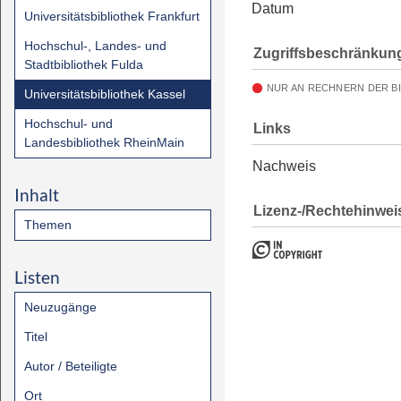
Datum
Universitätsbibliothek Frankfurt
Hochschul-, Landes- und
Zugriffsbeschränkun
Stadtbibliothek Fulda
NUR AN RECHNERN DER B
Universitätsbibliothek Kassel
Hochschul- und
Links
Landesbibliothek RheinMain
Nachweis
Inhalt
Lizenz-/Rechtehinwei
Themen
Listen
Neuzugänge
Titel
Autor / Beteiligte
Ort