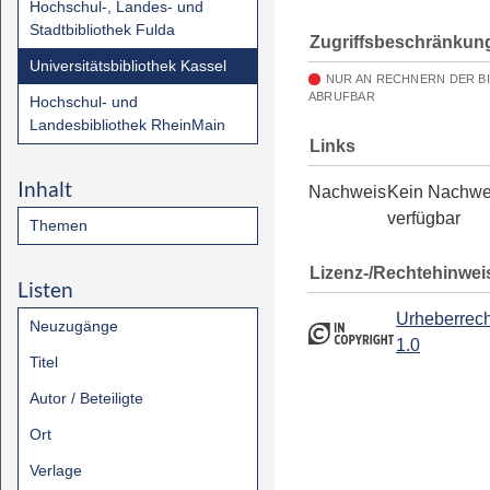
Hochschul-, Landes- und
Stadtbibliothek Fulda
Zugriffsbeschränkun
Universitätsbibliothek Kassel
NUR AN RECHNERN DER B
ABRUFBAR
Hochschul- und
Landesbibliothek RheinMain
Links
Inhalt
Nachweis
Kein Nachwe
verfügbar
Themen
Lizenz-/Rechtehinwei
Listen
Urheberrech
Neuzugänge
1.0
Titel
Autor / Beteiligte
Ort
Verlage