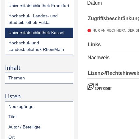
Datum
Universitätsbibliothek Frankfurt
Hochschul-, Landes- und
Zugriffsbeschränkun
Stadtbibliothek Fulda
NUR AN RECHNERN DER B
Universitätsbibliothek Kassel
Hochschul- und
Links
Landesbibliothek RheinMain
Nachweis
Inhalt
Lizenz-/Rechtehinwei
Themen
Listen
Neuzugänge
Titel
Autor / Beteiligte
Ort