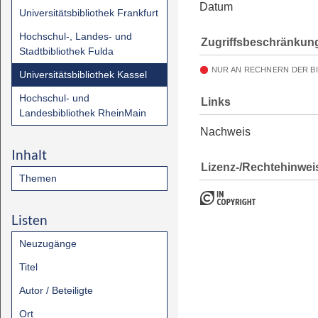
Datum
Universitätsbibliothek Frankfurt
Hochschul-, Landes- und
Zugriffsbeschränkun
Stadtbibliothek Fulda
NUR AN RECHNERN DER B
Universitätsbibliothek Kassel
Hochschul- und
Links
Landesbibliothek RheinMain
Nachweis
Inhalt
Lizenz-/Rechtehinwei
Themen
Listen
Neuzugänge
Titel
Autor / Beteiligte
Ort