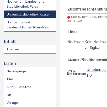
Hochschul-, Landes- und
Stadtbibliothek Fulda
Zugriffsbeschränkun
Universitätsbibliothek Kassel
NUR AN RECHNERN DER B
ABRUFBAR
Hochschul- und
Landesbibliothek RheinMain
Links
Inhalt
Nachweis
Kein Nachwe
verfügbar
Themen
Lizenz-/Rechtehinwei
Listen
Urheberrech
Neuzugänge
1.0
Titel
Autor / Beteiligte
Ort
Verlage