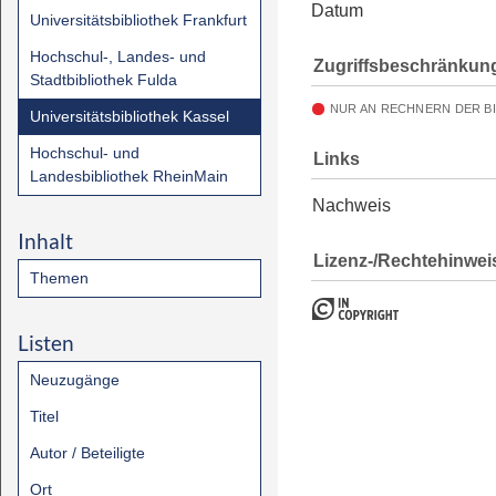
Datum
Universitätsbibliothek Frankfurt
Hochschul-, Landes- und
Zugriffsbeschränkun
Stadtbibliothek Fulda
NUR AN RECHNERN DER B
Universitätsbibliothek Kassel
Hochschul- und
Links
Landesbibliothek RheinMain
Nachweis
Inhalt
Lizenz-/Rechtehinwei
Themen
Listen
Neuzugänge
Titel
Autor / Beteiligte
Ort