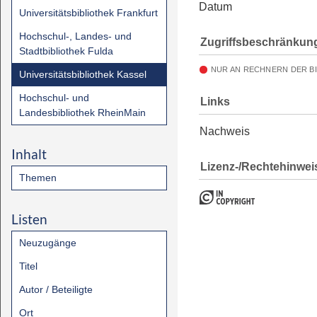
Datum
Universitätsbibliothek Frankfurt
Hochschul-, Landes- und
Zugriffsbeschränkun
Stadtbibliothek Fulda
NUR AN RECHNERN DER B
Universitätsbibliothek Kassel
Hochschul- und
Links
Landesbibliothek RheinMain
Nachweis
Inhalt
Lizenz-/Rechtehinwei
Themen
Listen
Neuzugänge
Titel
Autor / Beteiligte
Ort