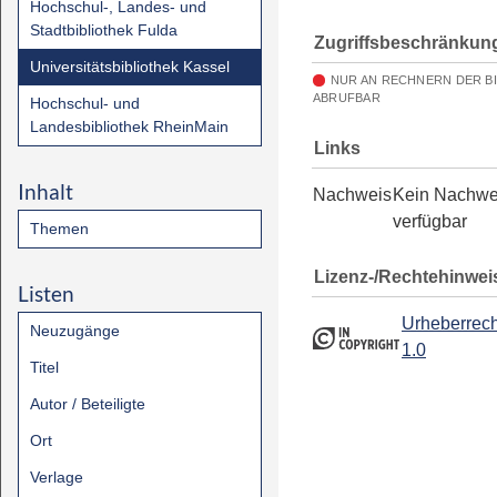
Hochschul-, Landes- und
Stadtbibliothek Fulda
Zugriffsbeschränkun
Universitätsbibliothek Kassel
NUR AN RECHNERN DER B
ABRUFBAR
Hochschul- und
Landesbibliothek RheinMain
Links
Inhalt
Nachweis
Kein Nachwe
verfügbar
Themen
Lizenz-/Rechtehinwei
Listen
Urheberrech
Neuzugänge
1.0
Titel
Autor / Beteiligte
Ort
Verlage