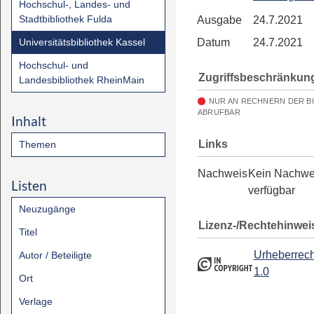
Hochschul-, Landes- und
Stadtbibliothek Fulda
Ausgabe
24.7.2021
Universitätsbibliothek Kassel
Datum
24.7.2021
Hochschul- und
Zugriffsbeschränkun
Landesbibliothek RheinMain
NUR AN RECHNERN DER B
ABRUFBAR
Inhalt
Links
Themen
Nachweis
Kein Nachwe
Listen
verfügbar
Neuzugänge
Lizenz-/Rechtehinwei
Titel
Urheberrech
Autor / Beteiligte
1.0
Ort
Verlage