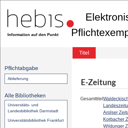
Elektron
Pflichtexem
Information auf den Punkt
Titel
Pflichtabgabe
Ablieferung
E-Zeitung
Alle Bibliotheken
Gesamttitel
Waldeckisc
Universitäts- und
Landeszeitu
Landesbibliothek Darmstadt
Arolser Zeit
Korbacher Z
Universitätsbibliothek Frankfurt
Wildunger Z