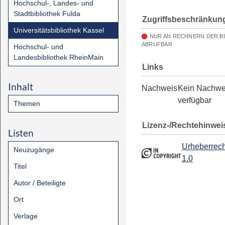
Hochschul-, Landes- und
Stadtbibliothek Fulda
Zugriffsbeschränkun
Universitätsbibliothek Kassel
NUR AN RECHNERN DER B
ABRUFBAR
Hochschul- und
Landesbibliothek RheinMain
Links
Inhalt
Nachweis
Kein Nachwe
verfügbar
Themen
Lizenz-/Rechtehinwei
Listen
Urheberrech
Neuzugänge
1.0
Titel
Autor / Beteiligte
Ort
Verlage