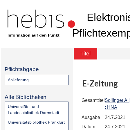
Elektron
Pflichtexem
Information auf den Punkt
Titel
Pflichtabgabe
Ablieferung
E-Zeitung
Alle Bibliotheken
Gesamttitel
Sollinger A
Universitäts- und
: HNA
Landesbibliothek Darmstadt
Ausgabe
24.7.2021
Universitätsbibliothek Frankfurt
Datum
24.7.2021