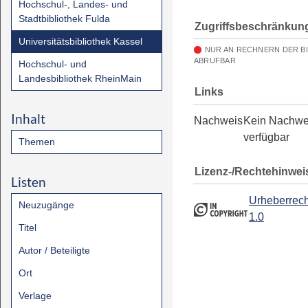
Hochschul-, Landes- und
Stadtbibliothek Fulda
Zugriffsbeschränkun
Universitätsbibliothek Kassel
NUR AN RECHNERN DER B
ABRUFBAR
Hochschul- und
Landesbibliothek RheinMain
Links
Inhalt
Nachweis
Kein Nachwe
verfügbar
Themen
Lizenz-/Rechtehinwei
Listen
Urheberrech
Neuzugänge
1.0
Titel
Autor / Beteiligte
Ort
Verlage