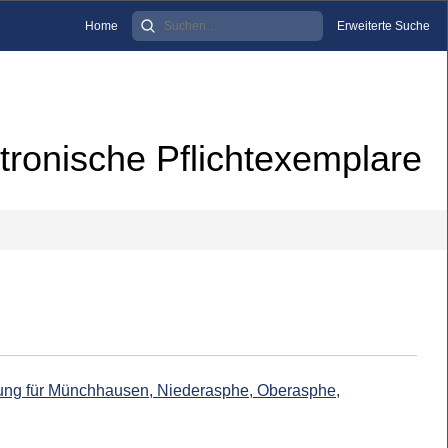
Home
Erweiterte Suche
tronische Pflichtexemplare
ung für Münchhausen, Niederasphe, Oberasphe,