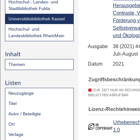
Hochschul-, Landes- und
Herausgebe
Stadtbibliothek Fulda
Contraste, V
Universitätsbibliothek Kassel
Förderung 
Selbstverwa
Hochschul- und
und Ökologi
Landesbibliothek RheinMain
Ausgabe
38 (2021) 4
Inhalt
Juli-August
Datum
2021
Themen
Zugriffsbeschränkun
Listen
ZUR ZEIT NUR AN RECHN
Neuzugänge
BIBLIOTHEK ABRUFBAR
Titel
Lizenz-/Rechtehinwei
Autor / Beteiligte
Urheberrech
Ort
1.0
Verlage