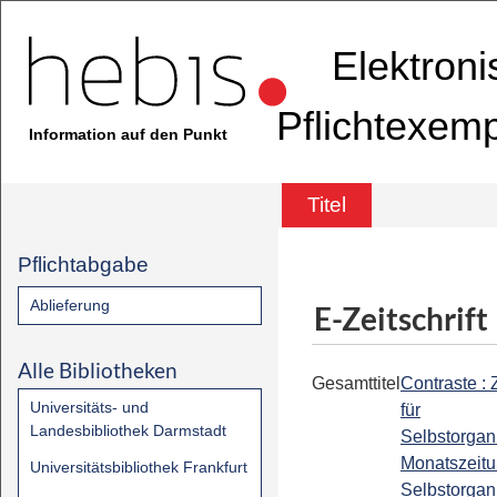
Elektron
Pflichtexem
Information auf den Punkt
Titel
Pflichtabgabe
Ablieferung
E-Zeitschrift
Alle Bibliotheken
Gesamttitel
Contraste : 
Universitäts- und
für
Landesbibliothek Darmstadt
Selbstorgani
Monatszeitu
Universitätsbibliothek Frankfurt
Selbstorgani