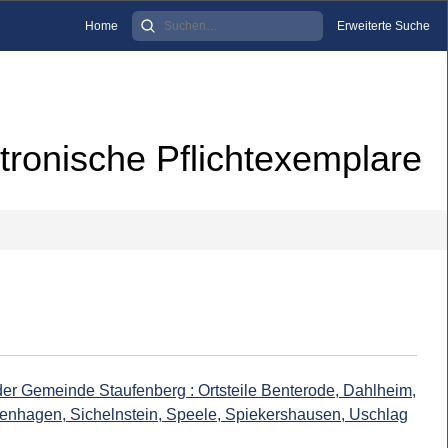
Home
Erweiterte Suche
tronische Pflichtexemplare
 der Gemeinde Staufenberg : Ortsteile Benterode, Dahlheim,
enhagen, Sichelnstein, Speele, Spiekershausen, Uschlag