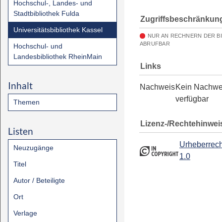
Hochschul-, Landes- und
Stadtbibliothek Fulda
Zugriffsbeschränkun
Universitätsbibliothek Kassel
NUR AN RECHNERN DER B
ABRUFBAR
Hochschul- und
Landesbibliothek RheinMain
Links
Inhalt
Nachweis
Kein Nachwe
verfügbar
Themen
Lizenz-/Rechtehinwei
Listen
Urheberrech
Neuzugänge
1.0
Titel
Autor / Beteiligte
Ort
Verlage