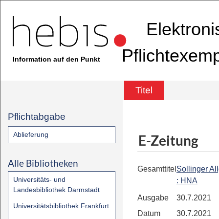
Elektron
Pflichtexem
Information auf den Punkt
Titel
Pflichtabgabe
Ablieferung
E-Zeitung
Alle Bibliotheken
Gesamttitel
Sollinger A
Universitäts- und
: HNA
Landesbibliothek Darmstadt
Ausgabe
30.7.2021
Universitätsbibliothek Frankfurt
Datum
30.7.2021