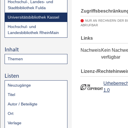
Hochschul-, Landes- und
Stadtbibliothek Fulda
Zugriffsbeschränkun
Universitätsbibliothek Kassel
NUR AN RECHNERN DER B
ABRUFBAR
Hochschul- und
Landesbibliothek RheinMain
Links
Inhalt
Nachweis
Kein Nachwe
verfügbar
Themen
Lizenz-/Rechtehinwei
Listen
Urheberrech
Neuzugänge
1.0
Titel
Autor / Beteiligte
Ort
Verlage