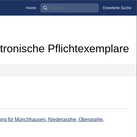
Home
Erweiterte Suche
tronische Pflichtexemplare
ung für Münchhausen, Niederasphe, Oberasphe,