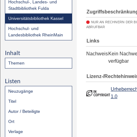
Hochschul-, Landes- und
Stadtbibliothek Fulda
Zugriffsbeschränkun
Universitätsbibliothek Kassel
NUR AN RECHNERN DER B
ABRUFBAR
Hochschul- und
Landesbibliothek RheinMain
Links
Inhalt
Nachweis
Kein Nachwe
verfügbar
Themen
Lizenz-/Rechtehinwei
Listen
Urheberrech
Neuzugänge
1.0
Titel
Autor / Beteiligte
Ort
Verlage