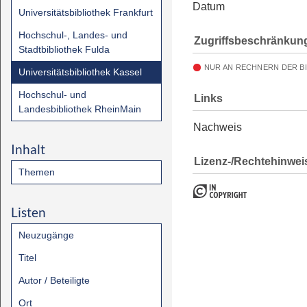
Datum
Universitätsbibliothek Frankfurt
Hochschul-, Landes- und
Zugriffsbeschränkun
Stadtbibliothek Fulda
NUR AN RECHNERN DER B
Universitätsbibliothek Kassel
Hochschul- und
Links
Landesbibliothek RheinMain
Nachweis
Inhalt
Lizenz-/Rechtehinwei
Themen
Listen
Neuzugänge
Titel
Autor / Beteiligte
Ort