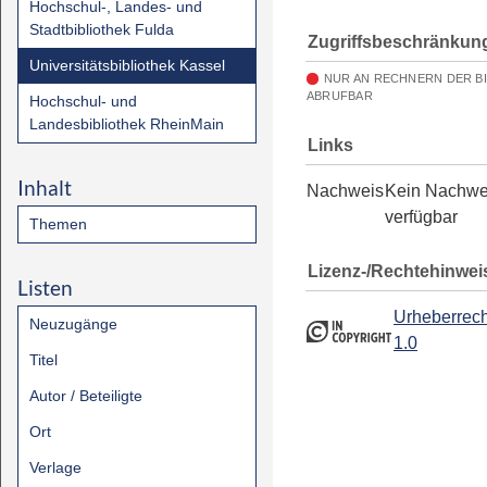
Hochschul-, Landes- und
Stadtbibliothek Fulda
Zugriffsbeschränkun
Universitätsbibliothek Kassel
NUR AN RECHNERN DER B
ABRUFBAR
Hochschul- und
Landesbibliothek RheinMain
Links
Inhalt
Nachweis
Kein Nachwe
verfügbar
Themen
Lizenz-/Rechtehinwei
Listen
Urheberrech
Neuzugänge
1.0
Titel
Autor / Beteiligte
Ort
Verlage