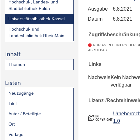
Hochschul-, Landes- und
Stadtbibliothek Fulda
Ausgabe
6.8.2021
Universitätsbibliothek Kassel
Datum
6.8.2021
Hochschul- und
Zugriffsbeschränkun
Landesbibliothek RheinMain
NUR AN RECHNERN DER B
ABRUFBAR
Inhalt
Links
Themen
Nachweis
Kein Nachwe
Listen
verfügbar
Neuzugänge
Lizenz-/Rechtehinwei
Titel
Urheberrech
Autor / Beteiligte
1.0
Ort
Verlage