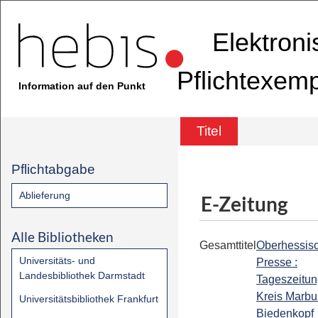
Elektron
Pflichtexem
Information auf den Punkt
Titel
Pflichtabgabe
Ablieferung
E-Zeitung
Alle Bibliotheken
Gesamttitel
Oberhessis
Universitäts- und
Presse :
Landesbibliothek Darmstadt
Tageszeitun
Kreis Marbu
Universitätsbibliothek Frankfurt
Biedenkopf