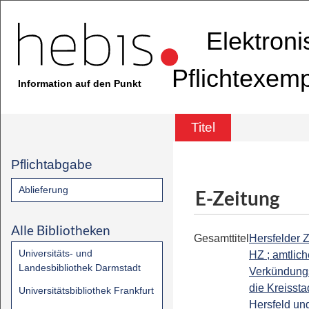
Elektron
Pflichtexem
Information auf den Punkt
Titel
Pflichtabgabe
Ablieferung
E-Zeitung
Alle Bibliotheken
Gesamttitel
Hersfelder Z
Universitäts- und
HZ ; amtlic
Landesbibliothek Darmstadt
Verkündungs
die Kreissta
Universitätsbibliothek Frankfurt
Hersfeld un