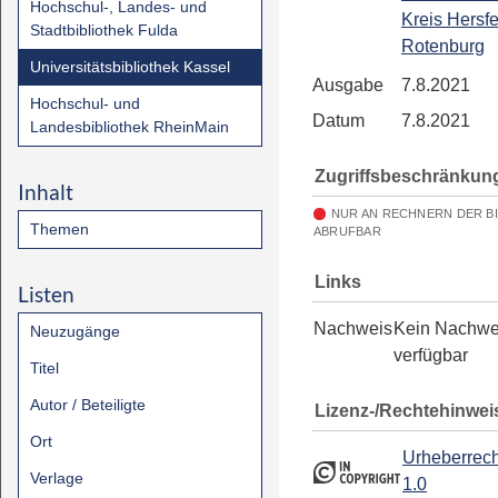
Hochschul-, Landes- und
Kreis Hersfe
Stadtbibliothek Fulda
Rotenburg
Universitätsbibliothek Kassel
Ausgabe
7.8.2021
Hochschul- und
Datum
7.8.2021
Landesbibliothek RheinMain
Zugriffsbeschränkun
Inhalt
NUR AN RECHNERN DER B
Themen
ABRUFBAR
Links
Listen
Nachweis
Kein Nachwe
Neuzugänge
verfügbar
Titel
Autor / Beteiligte
Lizenz-/Rechtehinwei
Ort
Urheberrech
Verlage
1.0