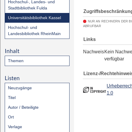
Hochschul-, Landes- und
Stadtbibliothek Fulda
Zugriffsbeschränkun
Universitätsbibliothek Kassel
NUR AN RECHNERN DER B
ABRUFBAR
Hochschul- und
Landesbibliothek RheinMain
Links
Inhalt
Nachweis
Kein Nachwe
verfügbar
Themen
Lizenz-/Rechtehinwei
Listen
Urheberrech
Neuzugänge
1.0
Titel
Autor / Beteiligte
Ort
Verlage