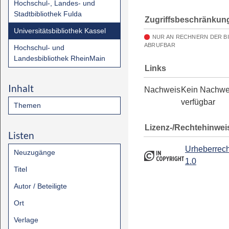
Hochschul-, Landes- und
Stadtbibliothek Fulda
Zugriffsbeschränkun
Universitätsbibliothek Kassel
NUR AN RECHNERN DER B
ABRUFBAR
Hochschul- und
Landesbibliothek RheinMain
Links
Inhalt
Nachweis
Kein Nachwe
verfügbar
Themen
Lizenz-/Rechtehinwei
Listen
Urheberrech
Neuzugänge
1.0
Titel
Autor / Beteiligte
Ort
Verlage