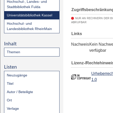
Hochschul-, Landes- und
Stadtbibliothek Fulda
Zugriffsbeschränkun
Universitätsbibliothek Kassel
NUR AN RECHNERN DER B
ABRUFBAR
Hochschul- und
Landesbibliothek RheinMain
Links
Inhalt
Nachweis
Kein Nachwe
verfügbar
Themen
Lizenz-/Rechtehinwei
Listen
Urheberrech
Neuzugänge
1.0
Titel
Autor / Beteiligte
Ort
Verlage