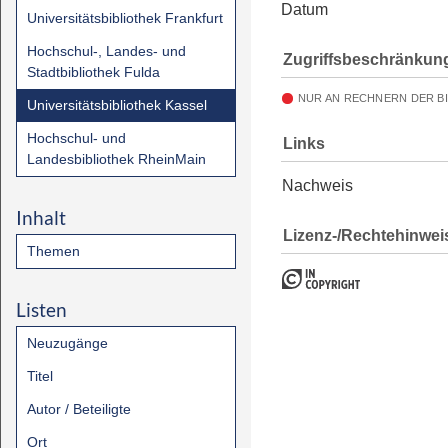
Datum
Universitätsbibliothek Frankfurt
Hochschul-, Landes- und
Zugriffsbeschränkun
Stadtbibliothek Fulda
NUR AN RECHNERN DER B
Universitätsbibliothek Kassel
Hochschul- und
Links
Landesbibliothek RheinMain
Nachweis
Inhalt
Lizenz-/Rechtehinwei
Themen
Listen
Neuzugänge
Titel
Autor / Beteiligte
Ort