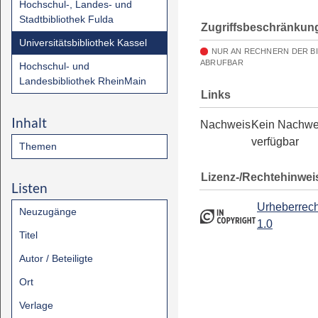
Hochschul-, Landes- und
Stadtbibliothek Fulda
Zugriffsbeschränkun
Universitätsbibliothek Kassel
NUR AN RECHNERN DER B
ABRUFBAR
Hochschul- und
Landesbibliothek RheinMain
Links
Inhalt
Nachweis
Kein Nachwe
verfügbar
Themen
Lizenz-/Rechtehinwei
Listen
Urheberrech
Neuzugänge
1.0
Titel
Autor / Beteiligte
Ort
Verlage