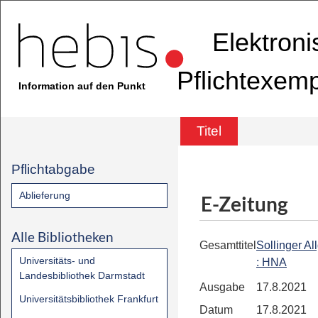
Elektron
Pflichtexem
Information auf den Punkt
Titel
Pflichtabgabe
Ablieferung
E-Zeitung
Alle Bibliotheken
Gesamttitel
Sollinger A
Universitäts- und
: HNA
Landesbibliothek Darmstadt
Ausgabe
17.8.2021
Universitätsbibliothek Frankfurt
Datum
17.8.2021